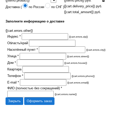
{[item0.product]}
{[item0.price]} руб.
{[cart.delivery_price]} руб.
Доставка (
по России
по СНГ
)
{[cart.total_amount]} руб.
Заполните информацию о доставке
{[cart.errors.other]}
Индекс *
{[cart.errors.zip]}
Область/край
Населённый пункт *
{[cart.errors.city]}
Улица *
{[cart.errors.street]}
Дом *
{[cart.errors.house]}
Квартира
Телефон *
{[cart.errors.phone]}
E-mail *
{[cart.errors.email]}
ФИО (полностью без сокращений) *
{[cart.errors.name]}
Закрыть
Оформить заказ