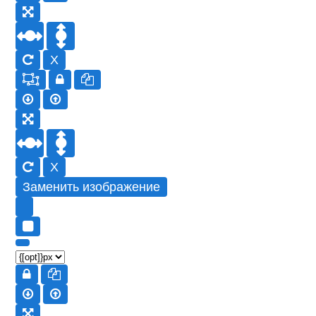
X
X
Заменить изображение