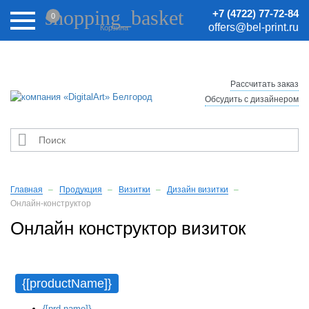
Внимание! Цены на сайте могут быть неактуальными.
shopping_basket
+7 (4722) 77-72-84
0
Актуальные цены уточняйте у менеджеров.
offers@bel-print.ru
Корзина
Рассчитать заказ
Обсудить с дизайнером

Главная
Продукция
Визитки
Дизайн визитки
Онлайн-конструктор
Онлайн конструктор визиток
{[productName]}
{[prd.name]}