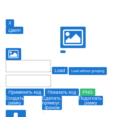
X
Цвет
Load
Load without grouping
Применить код
Показать код
PNG
Создать
Сделать
Подогнать
рамку
прямоуг.
рамку
фоном