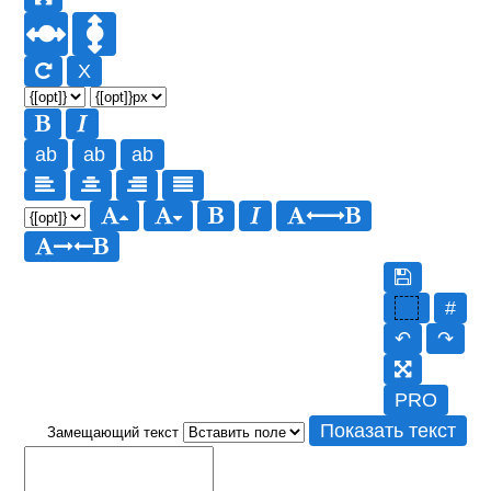
X
ab
ab
ab
#
↶
↷
PRO
Показать текст
Замещающий текст