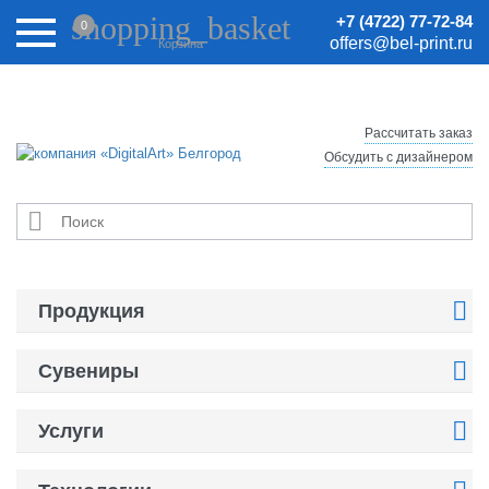
Внимание! Цены на сайте могут быть неактуальными.
shopping_basket
+7 (4722) 77-72-84
0
Актуальные цены уточняйте у менеджеров.
offers@bel-print.ru
Корзина
Рассчитать заказ
Обсудить с дизайнером


Продукция

Сувениры

Услуги