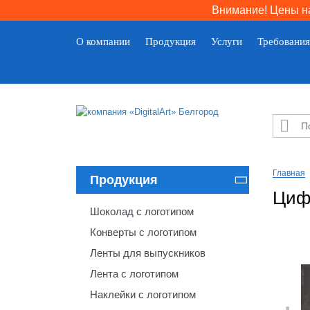
Внимание! Цены на
О компании
Продукция
Услуги
Требования

Главная
Продукция

Циф
Шоколад с логотипом
Конверты с логотипом
Ленты для выпускников
Лента с логотипом
Наклейки с логотипом