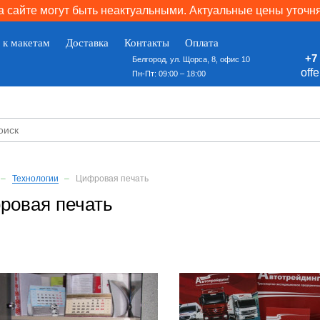
 сайте могут быть неактуальными. Актуальные цены уточн
 к макетам
Доставка
Контакты
Оплата
+7 
Белгород, ул. Щорса, 8, офис 10
off
Пн-Пт: 09:00 – 18:00
Технологии
Цифровая печать
ровая печать