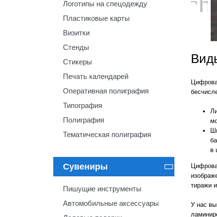
ch
Логотипы на спецодежду
Пластиковые карты
Визитки
Стенды
Вид
Стикеры
Печать календарей
Цифрова
Оперативная полиграфия
бесчисле
Типография
Ли
Полиграфия
мо
Ши
Тематическая полиграфия
ба
в 
Сувениры
Цифровая

изображе
тиражи и
Пишущие инструменты
Автомобильные аксессуары
У нас вы
ламиниро