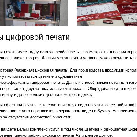
evron_left
ы цифровой печати
я печать имеет одну важную особенность – возможность внесения корре
нное количество раз. Данный метод печати условно можно разделить н
стовая (лазерная) цифровая печать. Для производства продукции испол
гут использоваться цветные и одноцветные.
рокоформатная цифровая печать. Данный способ применяется для изго
ннеры, сетка, другие текстильные материалы. Оборудование для широк
ширину и до нескольких десятков метров в длину.
 офсетная печать – это сочетание двух видов печати: офсетной и цифр
ние, после чего переносится в зеркальном виде на бумагу. Ее преимущ
з-за отсутствия допечатной обработки.
 найдете целый комплекс услуг, в том числе цветная и одноцветная циф
вание, шелкография, цифровая печать A2 и многое другое.