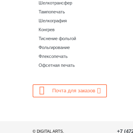
Шелкотрансфер
Тампопечать
Шелкография
Конгрев
Тиснение фольгой
Фольгирование
Флексопечать
Офсетная печать

Почта для заказов
+7 (47
©
DIGITAL ARTS
,