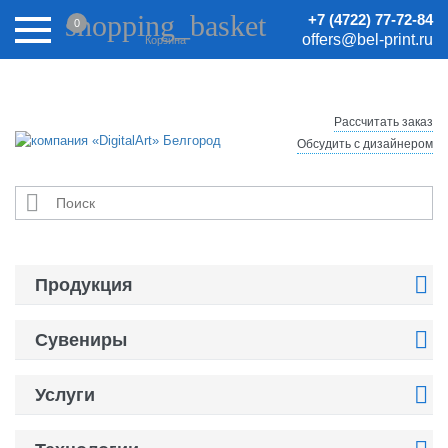
Внимание! Цены на сайте могут быть неактуальными.
shopping_basket
+7 (4722) 77-72-84
0
Актуальные цены уточняйте у менеджеров.
offers@bel-print.ru
Корзина
Рассчитать заказ
Обсудить с дизайнером


Продукция

Сувениры

Услуги