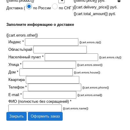
{[item0.product]}
{[item0.price]} руб.
{[cart.delivery_price]} руб.
Доставка (
по России
по СНГ
)
{[cart.total_amount]} руб.
Заполните информацию о доставке
{[cart.errors.other]}
Индекс *
{[cart.errors.zip]}
Область/край
Населённый пункт *
{[cart.errors.city]}
Улица *
{[cart.errors.street]}
Дом *
{[cart.errors.house]}
Квартира
Телефон *
{[cart.errors.phone]}
E-mail *
{[cart.errors.email]}
ФИО (полностью без сокращений) *
{[cart.errors.name]}
Закрыть
Оформить заказ