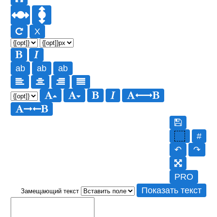
X
ab
ab
ab
#
↶
↷
PRO
Показать текст
Замещающий текст