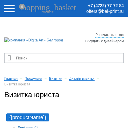
Внимание! Цены на сайте могут быть неактуальными.
shopping_basket
+7 (4722) 77-72-84
0
Актуальные цены уточняйте у менеджеров.
offers@bel-print.ru
Корзина
Рассчитать заказ
Обсудить с дизайнером

Главная
Продукция
Визитки
Дизайн визитки
Визитка юриста
Визитка юриста
{[productName]}
{[prd.name]}