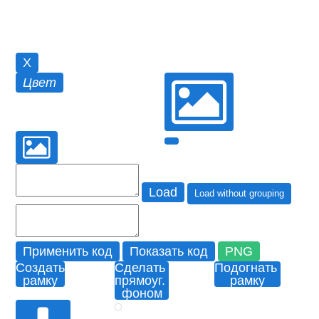
X
Цвет
Load
Load without grouping
Применить код
Показать код
PNG
Создать
Сделать
Подогнать
рамку
прямоуг.
рамку
фоном