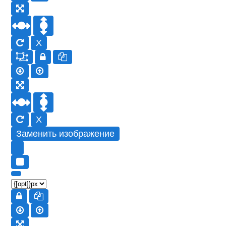
X
X
Заменить изображение