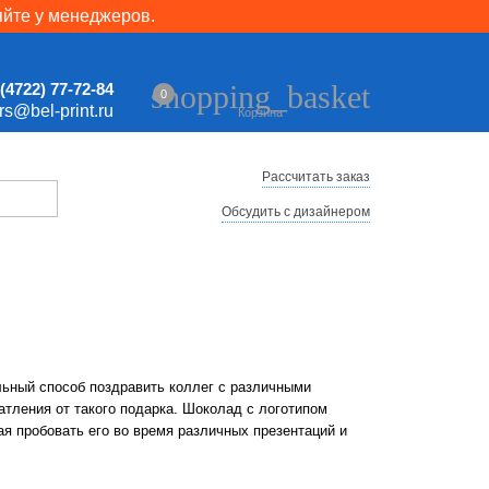
яйте у менеджеров.
shopping_basket
(4722) 77-72-84
0
ers@bel-print.ru
Корзина
Рассчитать заказ
Обсудить с дизайнером
льный способ поздравить коллег с различными
тления от такого подарка. Шоколад с логотипом
ая пробовать его во время различных презентаций и