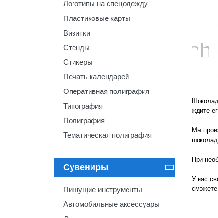
Логотипы на спецодежду
Пластиковые карты
Визитки
ch
Стенды
Стикеры
Печать календарей
Оперативная полиграфия
Шоколад 
Типография
ждите ег
Полиграфия
Мы прои
Тематическая полиграфия
шоколадк
При нео
Сувениры

У нас св
сможете
Пишущие инструменты
Автомобильные аксессуары