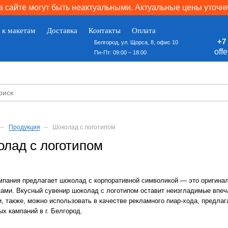
 сайте могут быть неактуальными. Актуальные цены уточн
 к макетам
Доставка
Контакты
Оплата
+7 
Белгород, ул. Щорса, 8, офис 10
off
Пн-Пт: 09:00 – 18:00
Продукция
Шоколад с логотипом
олад с логотипом
мпания предлагает шоколад с корпоративной символикой — это оригина
ами. Вкусный сувенир шоколад с логотипом оставит неизгладимые впеча
, также, можно использовать в качестве рекламного пиар-хода, предлаг
х кампаний в г. Белгород.