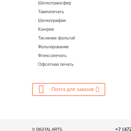
Шелкотрансфер
Тампопечать
Шелкография
Конгрев
Тиснение фольгой
Фольгирование
Флексопечать
Офсетная печать

Почта для заказов
+7 (47
©
DIGITAL ARTS
,