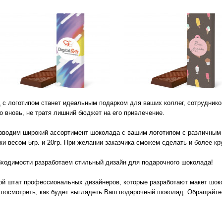
evron_left
с логотипом станет идеальным подарком для ваших коллег, сотрудников
о вновь, не тратя лишний бюджет на его привлечение.
зводим широкий ассортимент шоколада с вашим логотипом с различным с
и весом 5гр. и 20гр. При желании заказчика сможем сделать и более кр
бходимости разработаем стильный дизайн для подарочного шоколада!
ой штат профессиональных дизайнеров, которые разработают макет шоко
 посмотреть, как будет выглядеть Ваш подарочный шоколад. Обращайте