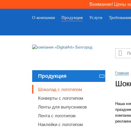
Внимание! Цены на
О компании
Продукция
Услуги
Требования

Главная
Продукция

Шок
Шоколад с логотипом
Конверты с логотипом
Наша ко
Ленты для выпускников
праздник
Лента с логотипом
компании
рекламны
Наклейки с логотипом