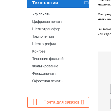
Технологии

машины,
Уф печать
Мы предл
метки на
Цифровая печать
Шелкотрансфер
Вы может
или сдел
Тампопечать
Шелкография
Конгрев
Тиснение фольгой
Фольгирование
Флексопечать
Офсетная печать

Почта для заказов