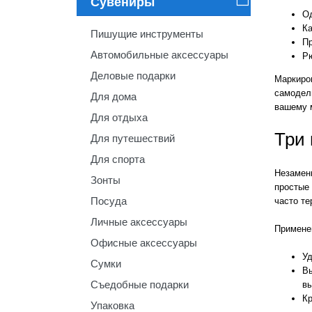
Сувениры

Од
К
Пишущие инструменты
Пр
Автомобильные аксессуары
Рю
Деловые подарки
Маркиров
самодел
Для дома
вашему м
Для отдыха
Три 
Для путешествий
Для спорта
Незамен
Зонты
простые 
Посуда
часто те
Личные аксессуары
Примене
Офисные аксессуары
Уд
Сумки
Вы
Съедобные подарки
вы
Кр
Упаковка