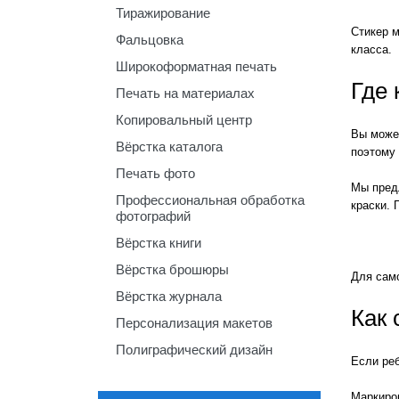
Тиражирование
Стикер 
Фальцовка
класса.
Широкоформатная печать
Где
Печать на материалах
Копировальный центр
Вы может
Вёрстка каталога
поэтому
Печать фото
Мы предл
Профессиональная обработка
краски. 
фотографий
Вёрстка книги
Вёрстка брошюры
Для само
Вёрстка журнала
Как 
Персонализация макетов
Полиграфический дизайн
Если реб
Маркиров