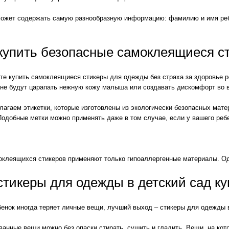
может содержать самую разнообразную информацию: фамилию и имя ребе
 купить безопасные самоклеящиеся с
е купить самоклеящиеся стикеры для одежды без страха за здоровье р
 не будут царапать нежную кожу малыша или создавать дискомфорт во 
агаем этикетки, которые изготовлены из экологически безопасных мат
Подобные метки можно применять даже в том случае, если у вашего реб
клеящихся стикеров применяют только гипоаллергенные материалы. Одн
стикеры для одежды в детский сад к
енок иногда теряет личные вещи, лучший выход – стикеры для одежды в 
анные вещи можно без опаски стирать, сушить и гладить. Вещи, на кот