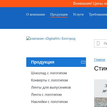
Внимание! Цены на
О компании
Продукция
Услуги
Требования

Главная
Продукция

Стик
Шоколад с логотипом
Конверты с логотипом
Э
Ленты для выпускников
де
Лента с логотипом
Наклейки с логотипом