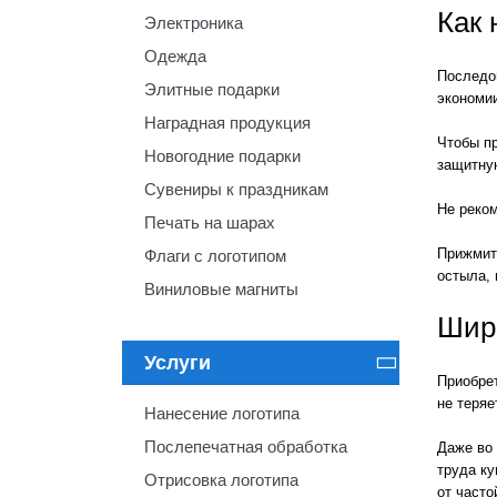
Как 
Электроника
Одежда
Последов
Элитные подарки
экономи
Наградная продукция
Чтобы пр
Новогодние подарки
защитную
Сувениры к праздникам
Не реко
Печать на шарах
Прижмите
Флаги с логотипом
остыла, 
Виниловые магниты
Широ
Услуги

Приобре
не теряе
Нанесение логотипа
Послепечатная обработка
Даже во 
труда ку
Отрисовка логотипа
от часто