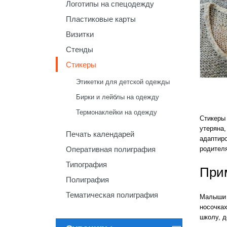
Логотипы на спецодежду
Пластиковые карты
Визитки
Стенды
Стикеры
Этикетки для детской одежды
Бирки и лейблы на одежду
Термонаклейки на одежду
Стикеры
утеряна,
Печать календарей
адаптиро
Оперативная полиграфия
родител
Типография
При
Полиграфия
Тематическая полиграфия
Малыши 
носочка
школу, д