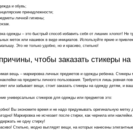
ежда и обувь;
анцелярские принадлежности;
едметы личной гигиены;
кзак.
ка одежды – это быстрый способ избавить себя от лишних хлопот! Не т
ьных меток или нашивок в виде инициалов. Используйте яркие и привле
алышу. Это не только удобно, но и красиво, стильно!
причины, чтобы заказать стикеры на
имая вещь – маркировка личных предметов и одежды ребенка. Стикеры м
наклейки на предметы личного пользования. Требуется лишь ровная пов
ряет или забывает вещи, стоит заказать стикеры на одежду детям, и в
ние универсальных стикеров для одежды или предметов это:
обно! Вы экономите время и не надо придумывать оригинальную метку 
годно! Маркировка не исчезает после стирки, как чернила или наклейки
держать не одну стирку!
асиво! Стильно, модно выглядят вещи, на которых нанесены элегантные