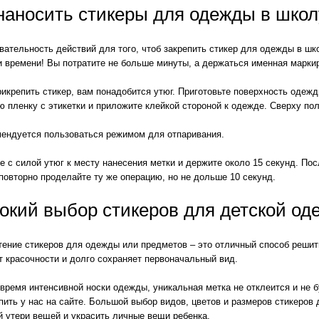
наносить стикеры для одежды в школ
ательность действий для того, чтоб закрепить стикер для одежды в шк
и времени! Вы потратите не больше минуты, а держаться именная марки
икрепить стикер, вам понадобится утюг. Приготовьте поверхность одежд
 пленку с этикетки и приложите клейкой стороной к одежде. Сверху пол
мендуется пользоваться режимом для отпаривания.
 с силой утюг к месту нанесения метки и держите около 15 секунд. По
повторно проделайте ту же операцию, но не дольше 10 секунд.
кий выбор стикеров для детской од
тение стикеров для одежды или предметов – это отличный способ решит
т красочности и долго сохраняет первоначальный вид.
время интенсивной носки одежды, уникальная метка не отклеится и не 
пить у нас на сайте. Большой выбор видов, цветов и размеров стикеро
й утери вещей и украсить личные вещи ребенка.