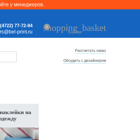
яйте у менеджеров.
shopping_basket
(4722) 77-72-84
0
ers@bel-print.ru
Корзина
Рассчитать заказ
Обсудить с дизайнером
наклейки на
одежду