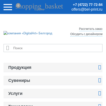
Внимание! Цены на сайте могут быть неактуальными.
shopping_basket
+7 (4722) 77-72-84
0
Актуальные цены уточняйте у менеджеров.
offers@bel-print.ru
Корзина
Рассчитать заказ
Обсудить с дизайнером


Продукция

Сувениры

Услуги