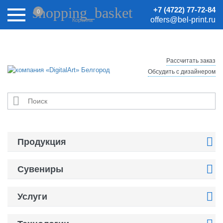
Внимание! Цены на сайте могут быть неактуальными.
shopping_basket
+7 (4722) 77-72-84
0
Актуальные цены уточняйте у менеджеров.
offers@bel-print.ru
Корзина
Рассчитать заказ
Обсудить с дизайнером


Продукция

Сувениры

Услуги