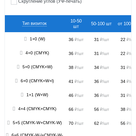
Скругление углов (УФ-печать)
10-50
Тип визиток
50-100 шт
от 100 ш
шт
1+0 (W)

36
₽/шт
31
₽/шт
22
₽/шт
4+0 (CMYK)

36
₽/шт
31
₽/шт
22
₽/шт
5+0 (CMYK+W)

38
₽/шт
34
₽/шт
31
₽/шт
6+0 (CMYK+W+l)

41
₽/шт
36
₽/шт
34
₽/шт
1+1 (W+W)

46
₽/шт
36
₽/шт
31
₽/шт
4+4 (CMYK+CMYK)

66
₽/шт
56
₽/шт
38
₽/шт
5+5 (CMYK-W+CMYK-W)

70
₽/шт
62
₽/шт
56
₽/шт
6+6 (CMYK-W-l+CMYK-W-
