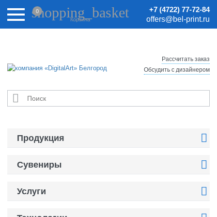
Внимание! Цены на сайте могут быть неактуальными.
shopping_basket
+7 (4722) 77-72-84
0
Актуальные цены уточняйте у менеджеров.
offers@bel-print.ru
Корзина
Рассчитать заказ
Обсудить с дизайнером


Продукция

Сувениры

Услуги