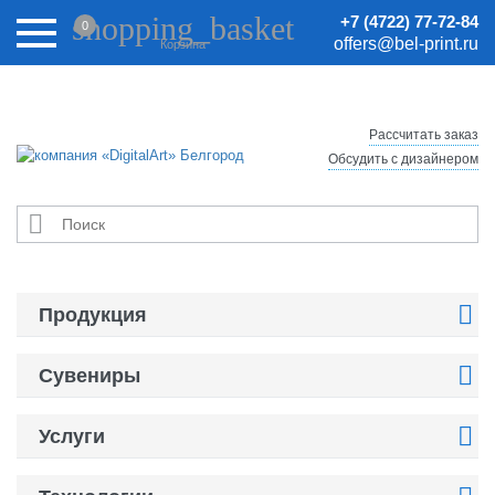
Внимание! Цены на сайте могут быть неактуальными.
shopping_basket
+7 (4722) 77-72-84
0
Актуальные цены уточняйте у менеджеров.
offers@bel-print.ru
Корзина
Рассчитать заказ
Обсудить с дизайнером


Продукция

Сувениры

Услуги