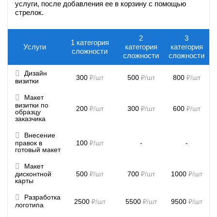
услуги, после добавления ее в корзину с помощью
стрелок.
2
3
1 категория
Услуги
категория
категория
сложности
сложности
сложности
Дизайн

300
₽/шт
500
₽/шт
800
₽/шт
визитки
Макет

визитки по
200
₽/шт
300
₽/шт
600
₽/шт
образцу
заказчика
Внесение

100
₽/шт
-
-
правок в
готовый макет
Макет

500
₽/шт
700
₽/шт
1000
₽/шт
дисконтной
карты
Разработка

2500
₽/шт
5500
₽/шт
9500
₽/шт
логотипа