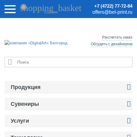
Внимание! Цены на сайте могут быть неактуальными.
shopping_basket
+7 (4722) 77-72-84
0
Актуальные цены уточняйте у менеджеров.
offers@bel-print.ru
Корзина
Рассчитать заказ
Обсудить с дизайнером


Продукция

Сувениры

Услуги