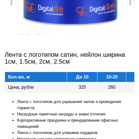
chevron_left
ch
Лента с логотипом сатин, нейлон ширина
1см, 1.5см, 2см, 2.5см
Кол-во, м
До 10
10-20
2
Цена, руб/м
325
260
Лента с логотипом для украшения залов и проведения
торжеств.
Нагрудные памятные награды и знаки отличия.
Корпоративные праздники и брендирование офисных
помещений.
Лента с логотипом для упаковки подарков.
Национальная или спортивная символика.