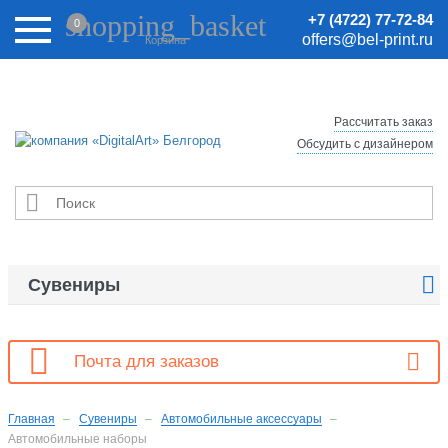
Внимание! Цены на сайте могут быть неактуальными.
shopping_basket
+7 (4722) 77-72-84
0
Актуальные цены уточняйте у менеджеров.
offers@bel-print.ru
Корзина
Рассчитать заказ
Обсудить с дизайнером


Сувениры

Почта для заказов
Главная
Сувениры
Автомобильные аксессуары
Автомобильные наборы