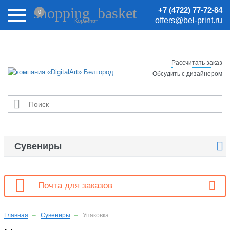
Внимание! Цены на сайте могут быть неактуальными.
shopping_basket
+7 (4722) 77-72-84
0
Актуальные цены уточняйте у менеджеров.
offers@bel-print.ru
Корзина
Рассчитать заказ
Обсудить с дизайнером


Сувениры

Почта для заказов
Главная
Сувениры
Упаковка