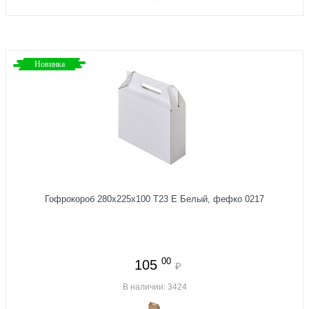
Новинка
Гофрокороб 280х225х100 Т23 E Белый, фефко 0217
00
105
₽
В наличии: 3424