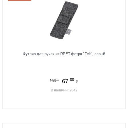
Футляр для ручек из RPET-фетра "Felt", серый
00
67
00
158
₽
В наличии: 2842