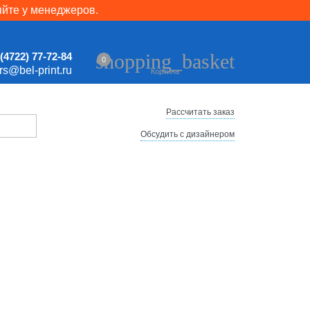
яйте у менеджеров.
shopping_basket
(4722) 77-72-84
0
ers@bel-print.ru
Корзина
Рассчитать заказ
Обсудить с дизайнером