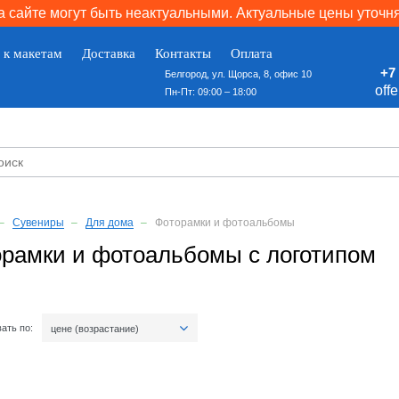
 сайте могут быть неактуальными. Актуальные цены уточн
 к макетам
Доставка
Контакты
Оплата
+7 
Белгород, ул. Щорса, 8, офис 10
off
Пн-Пт: 09:00 – 18:00
Сувениры
Для дома
Фоторамки и фотоальбомы
рамки и фотоальбомы с логотипом
ать по:
цене (возрастание)