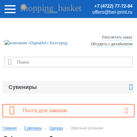
Внимание! Цены на сайте могут быть неактуальными.
shopping_basket
+7 (4722) 77-72-84
0
Актуальные цены уточняйте у менеджеров.
offers@bel-print.ru
Корзина
Рассчитать заказ
Обсудить с дизайнером


Сувениры

Почта для заказов
Главная
Сувениры
Одежда
Офисные рубашки