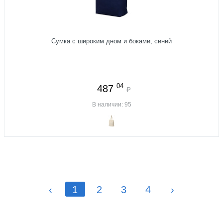
Сумка с широким дном и боками, синий
04
487
₽
В наличии: 95
‹
1
2
3
4
›