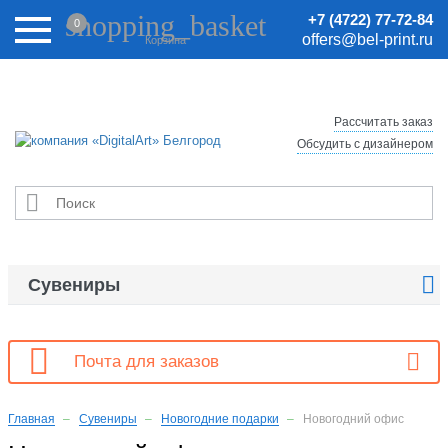
Внимание! Цены на сайте могут быть неактуальными.
shopping_basket
+7 (4722) 77-72-84
0
Актуальные цены уточняйте у менеджеров.
offers@bel-print.ru
Корзина
Рассчитать заказ
Обсудить с дизайнером


Сувениры

Почта для заказов
Главная
Сувениры
Новогодние подарки
Новогодний офис