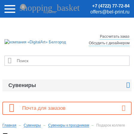
Внимание! Цены на сайте могут быть неактуальными.
shopping_basket
+7 (4722) 77-72-84
0
Актуальные цены уточняйте у менеджеров.
offers@bel-print.ru
Корзина
Рассчитать заказ
Обсудить с дизайнером


Сувениры

Почта для заказов
Главная
Сувениры
Сувениры к праздникам
Подарок коллеге