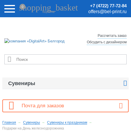
Внимание! Цены на сайте могут быть неактуальными.
shopping_basket
+7 (4722) 77-72-84
0
Актуальные цены уточняйте у менеджеров.
offers@bel-print.ru
Корзина
Рассчитать заказ
Обсудить с дизайнером


Сувениры

Почта для заказов
Главная
Сувениры
Сувениры к праздникам
Подарки на День железнодорожника