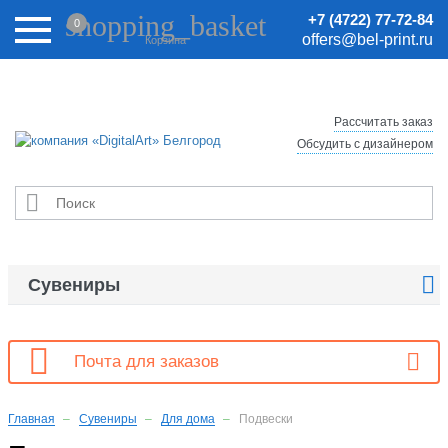
Внимание! Цены на сайте могут быть неактуальными.
shopping_basket
+7 (4722) 77-72-84
0
Актуальные цены уточняйте у менеджеров.
offers@bel-print.ru
Корзина
Рассчитать заказ
Обсудить с дизайнером


Сувениры

Почта для заказов
Главная
Сувениры
Для дома
Подвески