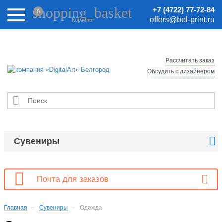
Внимание! Цены на сайте могут быть неактуальными.
shopping_basket
+7 (4722) 77-72-84
0
Актуальные цены уточняйте у менеджеров.
offers@bel-print.ru
Корзина
Рассчитать заказ
Обсудить с дизайнером


Сувениры

Почта для заказов
Главная
Сувениры
Одежда