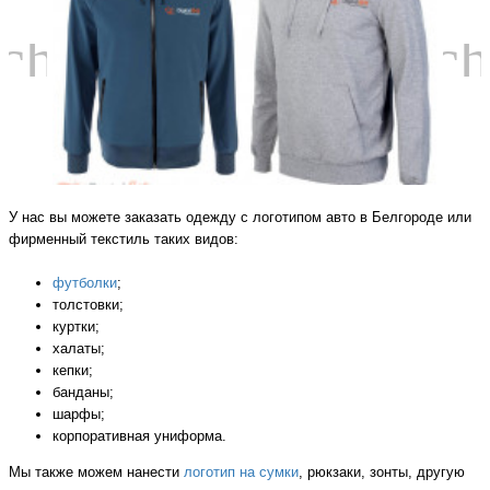
chevron_left
ch
У нас вы можете заказать одежду с логотипом авто в Белгороде или
фирменный текстиль таких видов:
футболки
;
толстовки;
куртки;
халаты;
кепки;
банданы;
шарфы;
корпоративная униформа.
Мы также можем нанести
логотип на сумки
, рюкзаки, зонты, другую