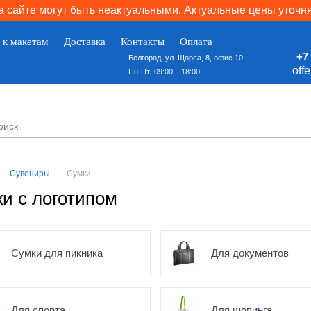
 сайте могут быть неактуальными. Актуальные цены уточн
 к макетам
Доставка
Контакты
Оплата
+7 
Белгород, ул. Щорса, 8, офис 10
off
Пн-Пт: 09:00 – 18:00
Сувениры
Сумки
и с логотипом
Сумки для пикника
Для документов
Для спорта
Для шопинга