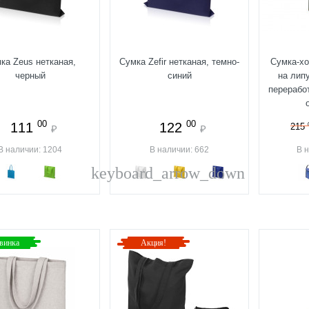
ка Zeus нетканая,
Сумка Zefir нетканая, темно-
Сумка-хо
черный
синий
на липу
перерабо
00
00
111
122
215
₽
₽
В наличии: 1204
В наличии: 662
В 
keyboard_arrow_down
винка
Акция!