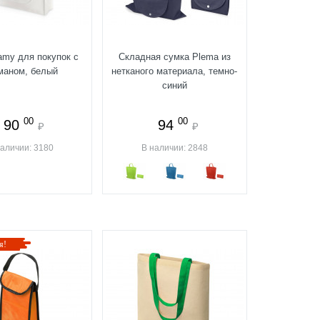
amy для покупок с
Складная сумка Plema из
маном, белый
нетканого материала, темно-
синий
00
00
90
94
₽
₽
наличии: 3180
В наличии: 2848
я!