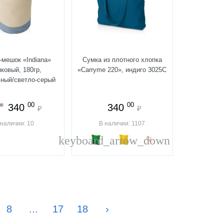
-мешок «Indiana»
Сумка из плотного хлопка
ковый, 180гр,
«Carryme 220», индиго 3025C
ьный/светло-серый
00
00
340
340
00
₽
₽
 наличии: 10
В наличии: 1107
keyboard_arrow_down
8
...
17
18
›