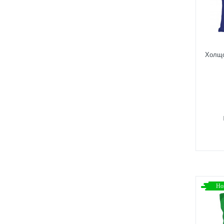
Холщо
Но