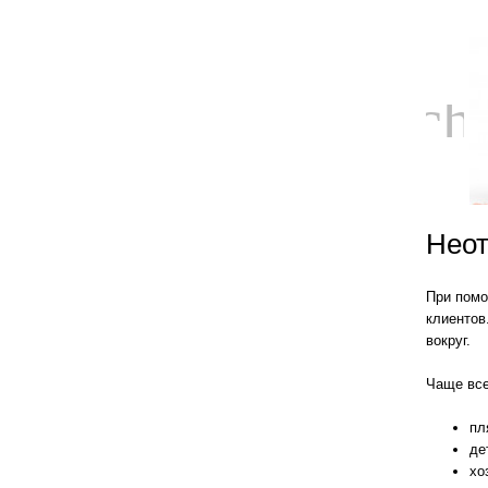
ch
Неот
При помо
клиентов
вокруг.
Чаще все
пл
де
хо