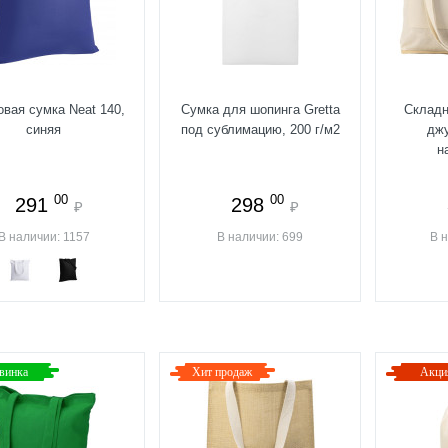
вая сумка Neat 140,
Сумка для шопинга Gretta
Складн
синяя
под сублимацию, 200 г/м2
джу
н
00
00
291
298
₽
₽
В наличии: 1157
В наличии: 699
В 
винка
Хит продаж
Акци