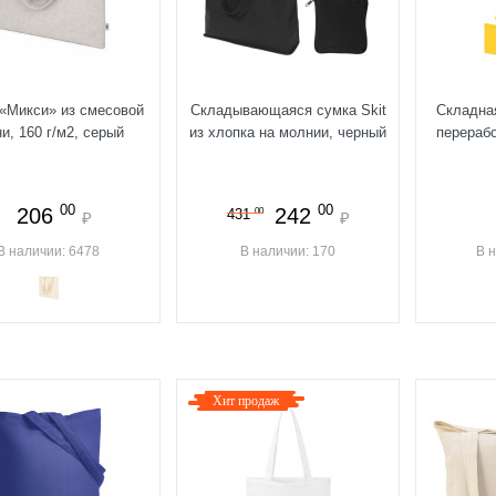
«Микси» из смесовой
Складывающаяся сумка Skit
Складная
ни, 160 г/м2, серый
из хлопка на молнии, черный
перерабо
00
00
206
242
00
431
₽
₽
В наличии: 6478
В наличии: 170
В 
Хит продаж