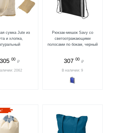
ая сумка Jute из
Рюкзак-мешок Savy со
та и хлопка,
светоотражающими
атуральный
полосами по бокам, черный
00
00
305
307
₽
₽
наличии: 2062
В наличии: 9
я!