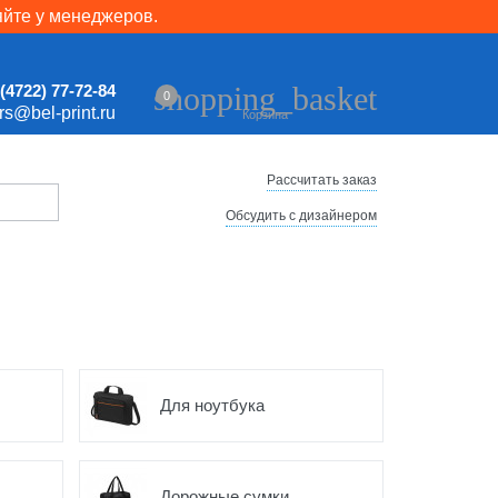
яйте у менеджеров.
shopping_basket
(4722) 77-72-84
0
ers@bel-print.ru
Корзина
Рассчитать заказ
Обсудить с дизайнером
Для ноутбука
Дорожные сумки