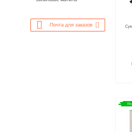

Почта для заказов
Сум
Но