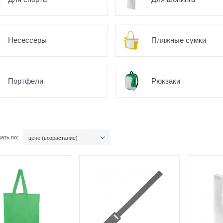
Несессеры
Пляжные сумки
Портфели
Рюкзаки
ать по:
цене (возрастание)