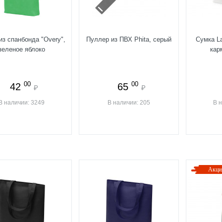
из спанбонда "Overy",
Пуллер из ПВХ Phita, серый
Сумка L
зеленое яблоко
кар
00
00
42
65
₽
₽
В наличии: 3249
В наличии: 205
В 
Акци