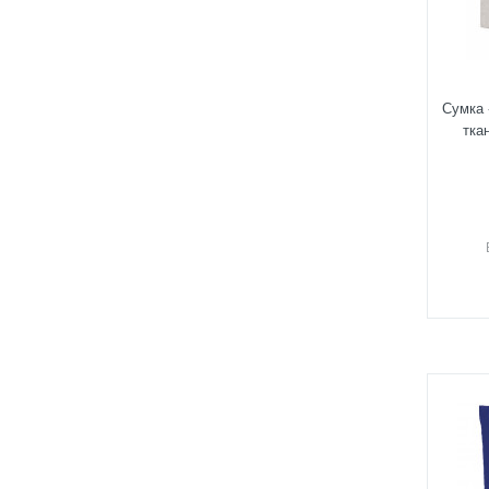
Сумка 
тка