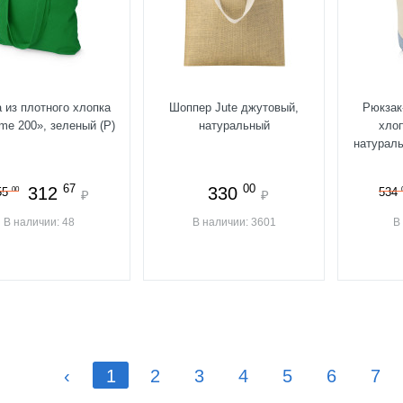
 из плотного хлопка
Шоппер Jute джутовый,
Рюкзак
me 200», зеленый (P)
натуральный
хлоп
натурал
67
00
312
330
00
55
534
₽
₽
В наличии: 48
В наличии: 3601
В
‹
1
2
3
4
5
6
7