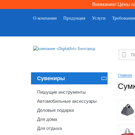
Внимание! Цены на
О компании
Продукция
Услуги
Требования

Главная
Сувениры

Сумк
Пишущие инструменты
Автомобильные аксессуары
Деловые подарки
Для дома
Для отдыха