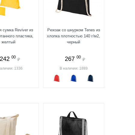
 сумка Reviver из
Рюкзак со шнурком Tenes из
танного пластика,
хлопка плотностью 140 г/м2,
желтый
черный
00
00
242
267
₽
₽
наличии: 1336
В наличии: 1889