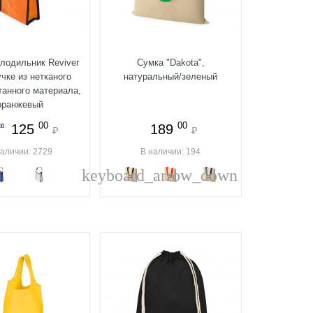
лодильник Reviver
Сумка "Dakota",
чке из нетканого
натуральный/зеленый
танного материала,
оранжевый
00
00
125
189
00
₽
₽
наличии: 2729
В наличии: 194
keyboard_arrow_down