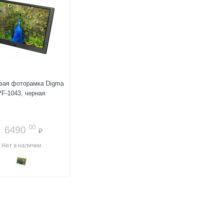
вая фоторамка Digma
PF-1043, черная
00
6490
₽
Нет в наличии