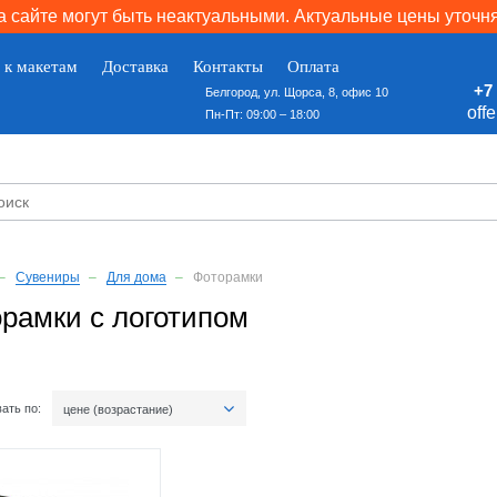
 сайте могут быть неактуальными. Актуальные цены уточн
 к макетам
Доставка
Контакты
Оплата
+7 
Белгород, ул. Щорса, 8, офис 10
off
Пн-Пт: 09:00 – 18:00
Сувениры
Для дома
Фоторамки
рамки с логотипом
ать по:
цене (возрастание)