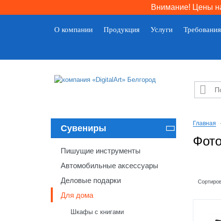
Внимание! Цены на
О компании
Продукция
Услуги
Требования

Главная
Сувениры

Фото
Пишущие инструменты
Автомобильные аксессуары
Деловые подарки
Сортиров
Для дома
Шкафы с книгами