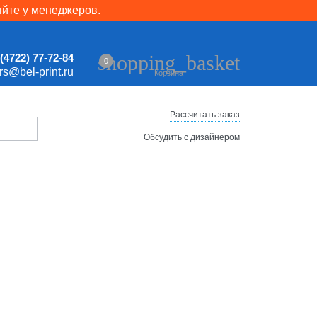
яйте у менеджеров.
shopping_basket
(4722) 77-72-84
0
ers@bel-print.ru
Корзина
Рассчитать заказ
Обсудить с дизайнером