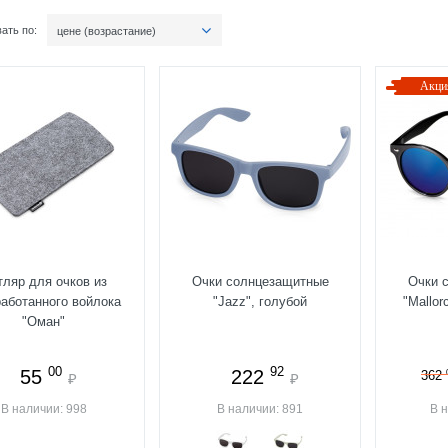
ать по:
цене (возрастание)
Акци
тляр для очков из
Очки солнцезащитные
Очки 
работанного войлока
"Jazz", голубой
"Mallor
"Оман"
00
92
55
222
362
₽
₽
В наличии: 998
В наличии: 891
В 