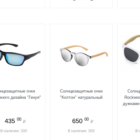
нцезащитные очки
Солнцезащитные очки
Солнц
вного дизайна "Генуя"
"Колтон" натуральный
Rockwoo
дужками
00
00
435
650
₽
₽
В наличии: 300
В наличии: 300
В 