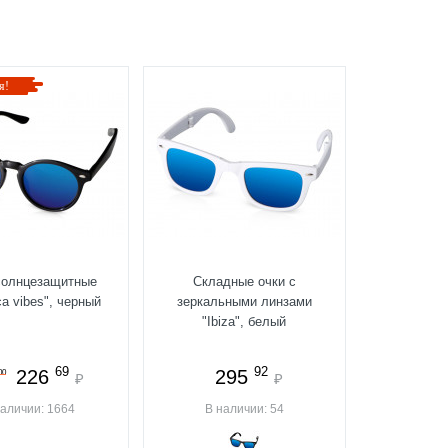
я!
солнцезащитные
Складные очки с
ca vibes", черный
зеркальными линзами
"Ibiza", белый
69
92
226
295
00
₽
₽
наличии: 1664
В наличии: 54