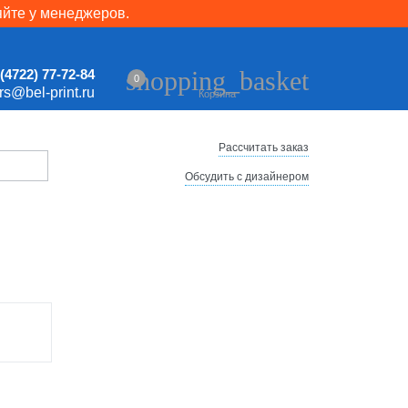
яйте у менеджеров.
shopping_basket
(4722) 77-72-84
0
ers@bel-print.ru
Корзина
Рассчитать заказ
Обсудить с дизайнером