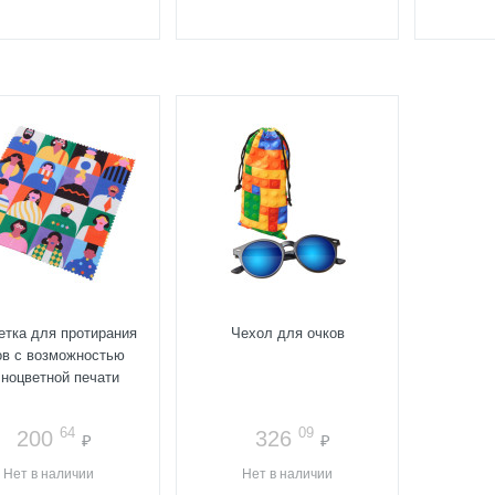
тка для протирания
Чехол для очков
ов с возможностью
ноцветной печати
64
09
200
326
₽
₽
Нет в наличии
Нет в наличии