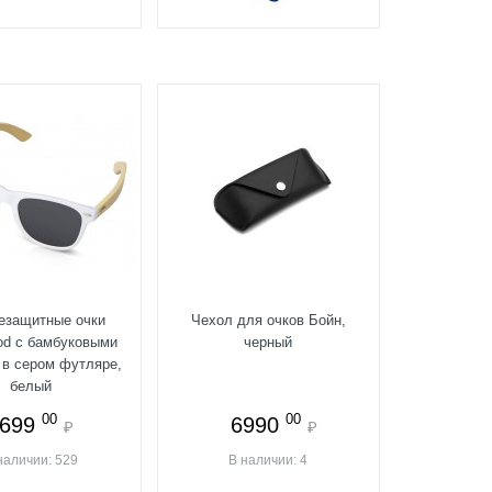
езащитные очки
Чехол для очков Бойн,
d с бамбуковыми
черный
 в сером футляре,
белый
00
00
699
6990
₽
₽
наличии: 529
В наличии: 4