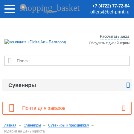
Внимание! Цены на сайте могут быть неактуальными.
shopping_basket
+7 (4722) 77-72-84
0
Актуальные цены уточняйте у менеджеров.
offers@bel-print.ru
Корзина
Рассчитать заказ
Обсудить с дизайнером


Сувениры

Почта для заказов
Главная
Сувениры
Сувениры к праздникам
Подарки на День юриста