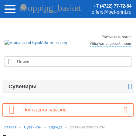
Внимание! Цены на сайте могут быть неактуальными.
shopping_basket
+7 (4722) 77-72-84
0
Актуальные цены уточняйте у менеджеров.
offers@bel-print.ru
Корзина
Рассчитать заказ
Обсудить с дизайнером


Сувениры

Почта для заказов
Главная
Сувениры
Одежда
Вязаные комплекты