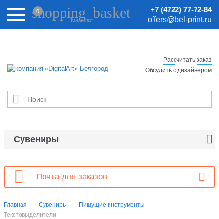
Внимание! Цены на сайте могут быть неактуальными.
shopping_basket
+7 (4722) 77-72-84
0
Актуальные цены уточняйте у менеджеров.
offers@bel-print.ru
Корзина
Рассчитать заказ
Обсудить с дизайнером


Сувениры

Почта для заказов
Главная
Сувениры
Пишущие инструменты
Текстовыделители