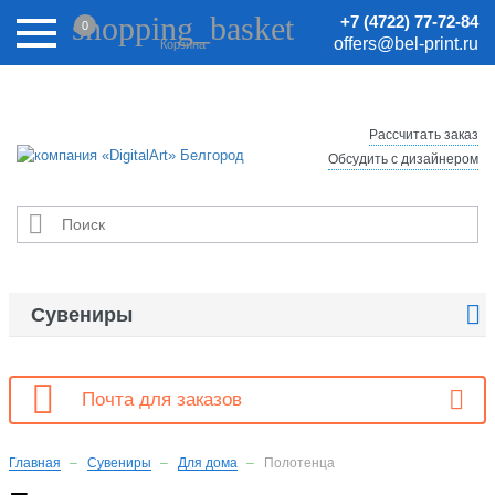
Внимание! Цены на сайте могут быть неактуальными.
shopping_basket
+7 (4722) 77-72-84
0
Актуальные цены уточняйте у менеджеров.
offers@bel-print.ru
Корзина
Рассчитать заказ
Обсудить с дизайнером


Сувениры

Почта для заказов
Главная
Сувениры
Для дома
Полотенца