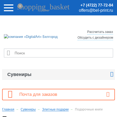
Внимание! Цены на сайте могут быть неактуальными.
shopping_basket
+7 (4722) 77-72-84
0
Актуальные цены уточняйте у менеджеров.
offers@bel-print.ru
Корзина
Рассчитать заказ
Обсудить с дизайнером


Сувениры

Почта для заказов
Главная
Сувениры
Элитные подарки
Подарочные книги