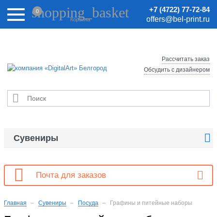
Внимание! Цены на сайте могут быть неактуальными.
shopping_basket
+7 (4722) 77-72-84
0
Актуальные цены уточняйте у менеджеров.
offers@bel-print.ru
Корзина
Рассчитать заказ
Обсудить с дизайнером


Сувениры

Почта для заказов
Главная
Сувениры
Посуда
Графины и питейные наборы