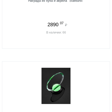
Награда из бука и акрила "Starburst"
07
2890
₽
В наличии: 66