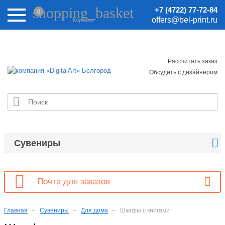
Внимание! Цены на сайте могут быть неактуальными.
shopping_basket
+7 (4722) 77-72-84
0
Актуальные цены уточняйте у менеджеров.
offers@bel-print.ru
Корзина
Рассчитать заказ
Обсудить с дизайнером


Сувениры

Почта для заказов
Главная
Сувениры
Для дома
Шкафы с книгами