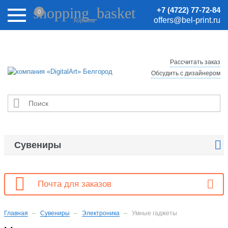
Внимание! Цены на сайте могут быть неактуальными.
shopping_basket
+7 (4722) 77-72-84
0
Актуальные цены уточняйте у менеджеров.
offers@bel-print.ru
Корзина
Рассчитать заказ
Обсудить с дизайнером


Сувениры

Почта для заказов
Главная
Сувениры
Электроника
Умные гаджеты