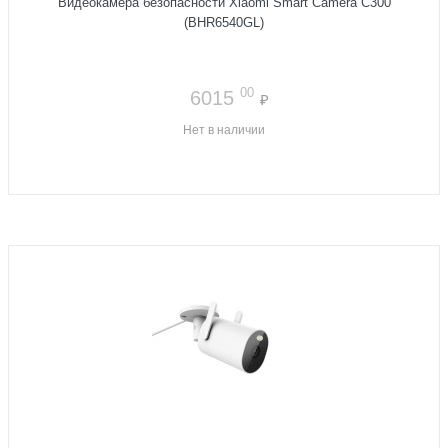
Видеокамера безопасности Xiaomi Smart Camera C300
(BHR6540GL)
00
6015
₽
Нет в наличии