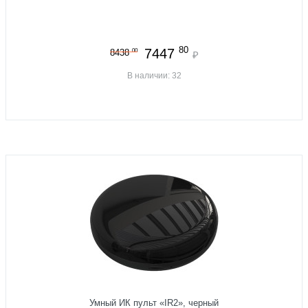
80
7447
00
8438
₽
В наличии: 32
Умный ИК пульт «IR2», черный