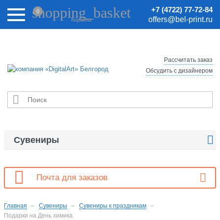
Внимание! Цены на сайте могут быть неактуальными.
shopping_basket
+7 (4722) 77-72-84
0
Актуальные цены уточняйте у менеджеров.
offers@bel-print.ru
Корзина
Рассчитать заказ
Обсудить с дизайнером


Сувениры

Почта для заказов
Главная
Сувениры
Сувениры к праздникам
Подарки на День химика