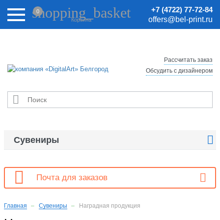
Внимание! Цены на сайте могут быть неактуальными.
shopping_basket
+7 (4722) 77-72-84
0
Актуальные цены уточняйте у менеджеров.
offers@bel-print.ru
Корзина
Рассчитать заказ
Обсудить с дизайнером


Сувениры

Почта для заказов
Главная
Сувениры
Наградная продукция