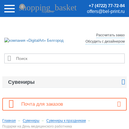
Внимание! Цены на сайте могут быть неактуальными.
shopping_basket
+7 (4722) 77-72-84
0
Актуальные цены уточняйте у менеджеров.
offers@bel-print.ru
Корзина
Рассчитать заказ
Обсудить с дизайнером


Сувениры

Почта для заказов
Главная
Сувениры
Сувениры к праздникам
Подарки на День медицинского работника