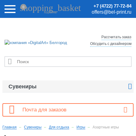
Внимание! Цены на сайте могут быть неактуальными.
shopping_basket
+7 (4722) 77-72-84
0
Актуальные цены уточняйте у менеджеров.
offers@bel-print.ru
Корзина
Рассчитать заказ
Обсудить с дизайнером


Сувениры

Почта для заказов
Главная
Сувениры
Для отдыха
Игры
Азартные игры