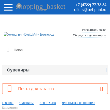
Внимание! Цены на сайте могут быть неактуальными.
shopping_basket
+7 (4722) 77-72-84
0
Актуальные цены уточняйте у менеджеров.
offers@bel-print.ru
Корзина
Рассчитать заказ
Обсудить с дизайнером


Сувениры

Почта для заказов
Главная
Сувениры
Для отдыха
Для отдыха на природе
Бадминтон