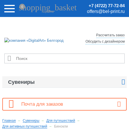
Внимание! Цены на сайте могут быть неактуальными.
shopping_basket
+7 (4722) 77-72-84
0
Актуальные цены уточняйте у менеджеров.
offers@bel-print.ru
Корзина
Рассчитать заказ
Обсудить с дизайнером


Сувениры

Почта для заказов
Главная
Сувениры
Для путешествий
Для активных путешествий
Бинокли