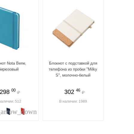
нот Nota Bene,
Блокнот с подставкой для
бирюзовый
телефона из пробки "Milky
S", молочно-белый
00
46
298
302
₽
₽
наличии: 512
В наличии: 1989
_arrow_down