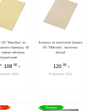
 А5 "Marsilea" из
Блокнот из молочной бумаги
анного бамбука, 40
A5 "Milknote", молочно-
 гибкая обложка,
белый
атуральный
00
00
108
120
00
₽
₽
наличии: 4833
В наличии: 2562
я!
Новинка