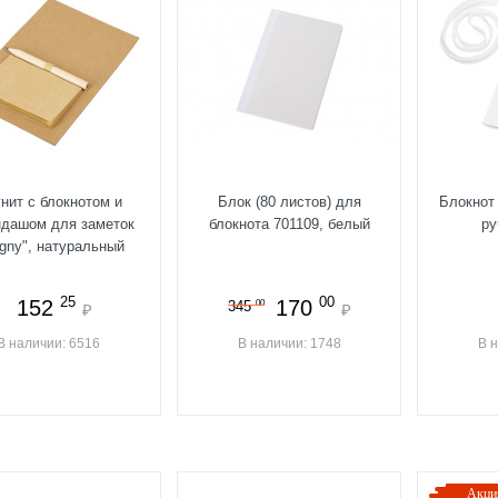
нит с блокнотом и
Блок (80 листов) для
Блокнот
ндашом для заметок
блокнота 701109, белый
ру
gny", натуральный
25
00
152
170
00
345
₽
₽
В наличии: 6516
В наличии: 1748
В 
Акци