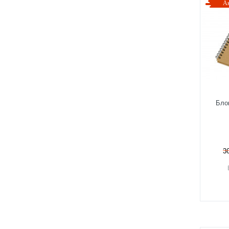
А
Блок
3