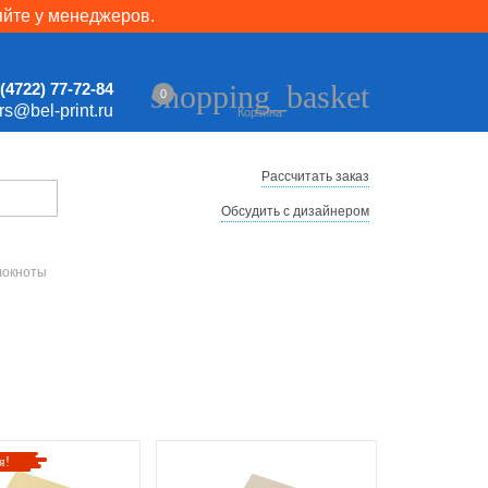
яйте у менеджеров.
shopping_basket
(4722) 77-72-84
0
ers@bel-print.ru
Корзина
Рассчитать заказ
Обсудить с дизайнером
локноты
я!