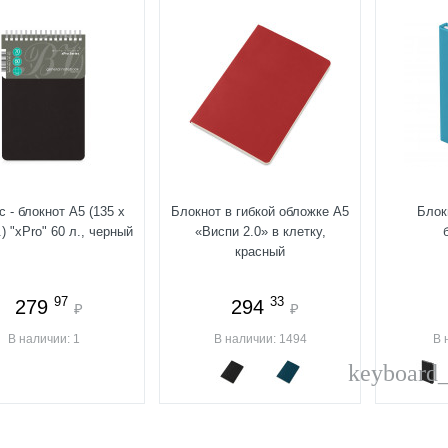
с - блокнот А5 (135 х
Блокнот в гибкой обложке A5
Блок
) "xPro" 60 л., черный
«Виспи 2.0» в клетку,
красный
97
33
279
294
₽
₽
В наличии: 1
В наличии: 1494
В 
keyboard