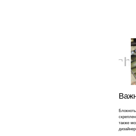
ch
Важн
Блокноты
скреплен
также мо
дизайнер