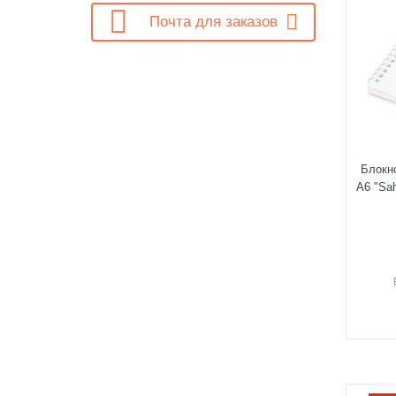

Почта для заказов
Блокн
А6 "Sah