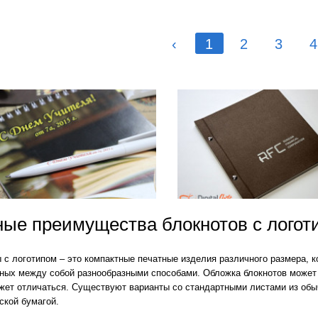
‹
1
2
3
4
evron_left
ые преимущества блокнотов с логот
 с логотипом – это компактные печатные изделия различного размера, к
ных между собой разнообразными способами. Обложка блокнотов может б
жет отличаться. Существуют варианты со стандартными листами из обыч
ской бумагой.