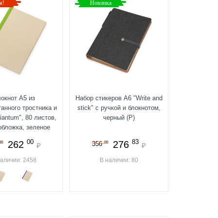
я!
Новинка
окнот А5 из
Набор стикеров А6 "Write and
анного тростника и
stick" с ручкой и блокнотом,
antum", 80 листов,
черный (Р)
обложка, зеленое
яблоко
00
83
262
276
00
00
356
₽
₽
наличии: 2458
В наличии: 80