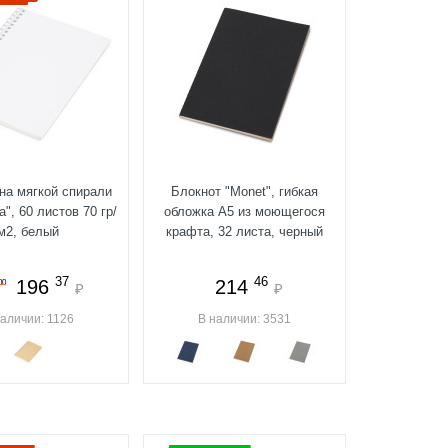
на мягкой спирали
Блокнот "Monet", гибкая
a", 60 листов 70 гр/
обложка A5 из моющегося
м2, белый
крафта, 32 листа, черный
37
46
196
214
00
₽
₽
наличии: 1126
В наличии: 3531