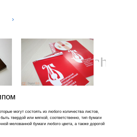
›
chevro
ипом
оторые могут состоять из любого количества листов,
ыть твердой или мягкой, соответственно, тип бумаги
ной мелованной бумаги любого цвета, а также дорогой