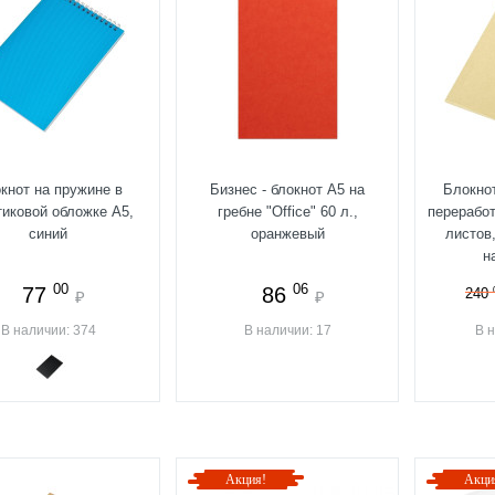
кнот на пружине в
Бизнес - блокнот А5 на
Блокнот
тиковой обложке А5,
гребне "Office" 60 л.,
переработ
синий
оранжевый
листов,
н
00
06
77
86
240
₽
₽
В наличии: 374
В наличии: 17
В 
Акция!
Акци