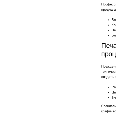
Професси
предлага
Бл
Ко
Пе
Бл
Печа
проц
Прежде ч
техничес
создать 
Ра
Цв
Ти
Специали
графичес