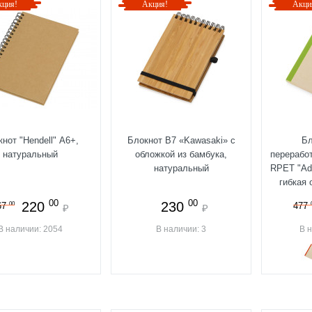
кция!
Акция!
Акци
нот "Hendell" А6+,
Блокнот B7 «Kawasaki» с
Бл
натуральный
обложкой из бамбука,
переработ
натуральный
RPET "Adi
гибкая 
00
00
220
230
00
67
477
₽
₽
В наличии: 2054
В наличии: 3
В 