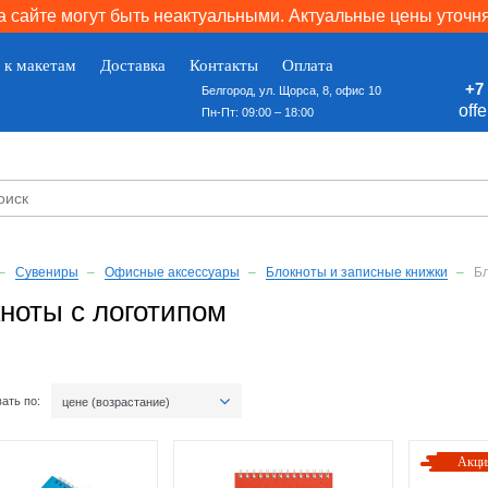
 сайте могут быть неактуальными. Актуальные цены уточн
 к макетам
Доставка
Контакты
Оплата
+7 
Белгород, ул. Щорса, 8, офис 10
off
Пн-Пт: 09:00 – 18:00
Сувениры
Офисные аксессуары
Блокноты и записные книжки
Б
ноты с логотипом
ать по:
цене (возрастание)
Акци