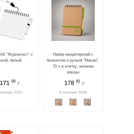
 А6 "Журналист" с
Набор канцелярский с
чкой, белый
блокнотом и ручкой "Масаи",
70 л в клетку, зеленое
яблоко
00
91
171
178
₽
₽
наличии: 3597
В наличии: 5998
я!