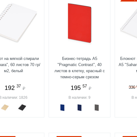
от на мягкой спирали
Бизнес-тетрадь А5
Блокнот 
ara", 60 листов 70 гр/
"Pragmatic Contrast", 40
А5 "Sahar
м2, белый
листов в клетку, красный с
темно-серым срезом
37
57
192
195
336
₽
₽
В наличии: 1826
В наличии: 9
В 