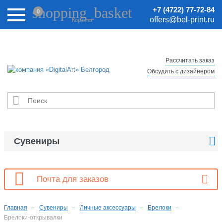
Внимание! Цены на сайте могут быть неактуальными.
shopping_basket
+7 (4722) 77-72-84
0
Актуальные цены уточняйте у менеджеров.
offers@bel-print.ru
Корзина
Рассчитать заказ
Обсудить с дизайнером


Сувениры

Почта для заказов
Главная
Сувениры
Личные аксессуары
Брелоки
Брелоки-открывалки