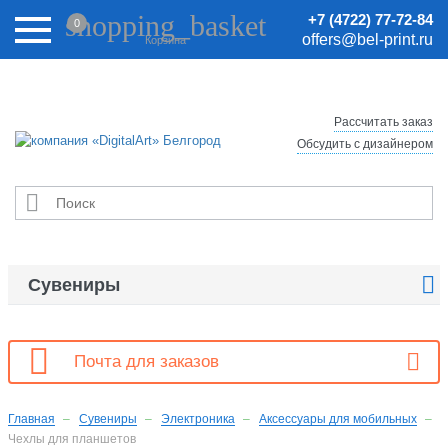
Внимание! Цены на сайте могут быть неактуальными.
shopping_basket
+7 (4722) 77-72-84
0
Актуальные цены уточняйте у менеджеров.
offers@bel-print.ru
Корзина
Рассчитать заказ
Обсудить с дизайнером


Сувениры

Почта для заказов
Главная
Сувениры
Электроника
Аксессуары для мобильных
Чехлы для планшетов