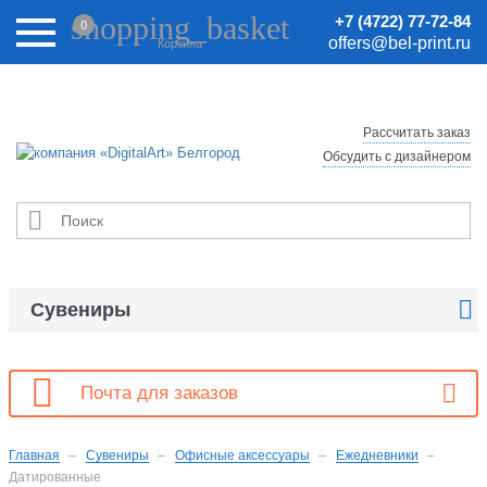
Внимание! Цены на сайте могут быть неактуальными.
shopping_basket
+7 (4722) 77-72-84
0
Актуальные цены уточняйте у менеджеров.
offers@bel-print.ru
Корзина
Рассчитать заказ
Обсудить с дизайнером


Сувениры

Почта для заказов
Главная
Сувениры
Офисные аксессуары
Ежедневники
Датированные