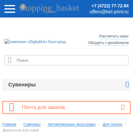
Внимание! Цены на сайте могут быть неактуальными.
shopping_basket
+7 (4722) 77-72-84
0
Актуальные цены уточняйте у менеджеров.
offers@bel-print.ru
Корзина
Рассчитать заказ
Обсудить с дизайнером


Сувениры

Почта для заказов
Главная
Сувениры
Автомобильные аксессуары
Для салона
Держатели для очков