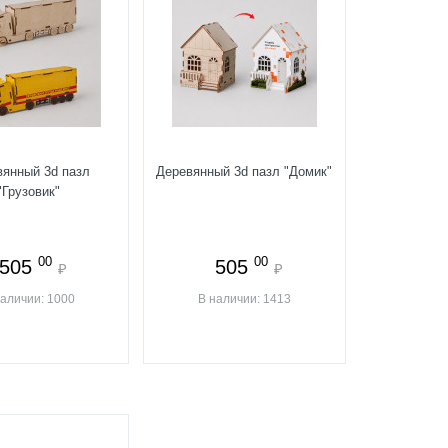
вянный 3d пазл
Деревянный 3d пазл "Домик"
"Грузовик"
00
00
505
505
₽
₽
наличии: 1000
В наличии: 1413