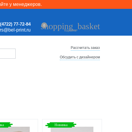
яйте у менеджеров.
shopping_basket
(4722) 77-72-84
0
ers@bel-print.ru
Корзина
Рассчитать заказ
Обсудить с дизайнером
нка
Новинка