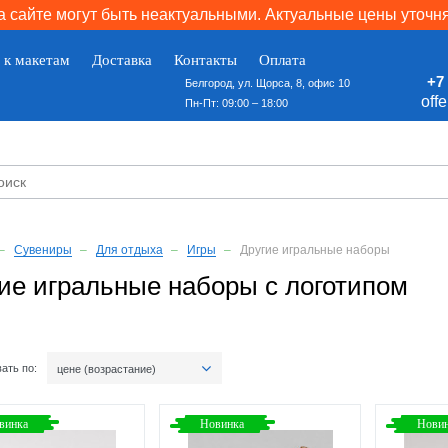
 сайте могут быть неактуальными. Актуальные цены уточн
 к макетам
Доставка
Контакты
Оплата
+7 
Белгород, ул. Щорса, 8, офис 10
off
Пн-Пт: 09:00 – 18:00
Сувениры
Для отдыха
Игры
Другие игральные наборы
ие игральные наборы с логотипом
ать по:
цене (возрастание)
винка
Новинка
Нови