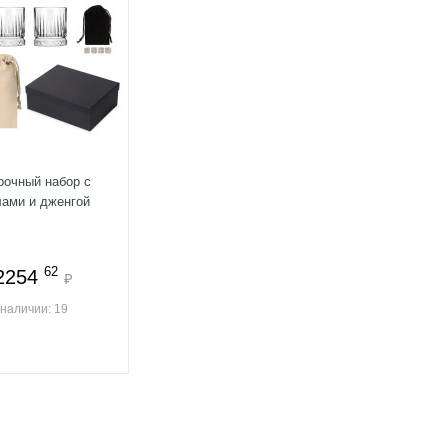
рочный набор с
лами и дженгой
62
2254
₽
 наличии: 19