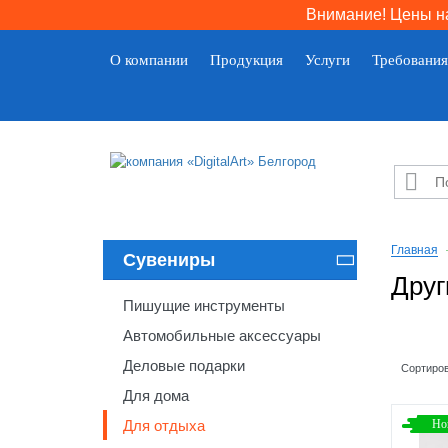
Внимание! Цены на
О компании
Продукция
Услуги
Требования

Главная
Сувениры

Друг
Пишущие инструменты
Автомобильные аксессуары
Деловые подарки
Сортиров
Для дома
Для отдыха
Но