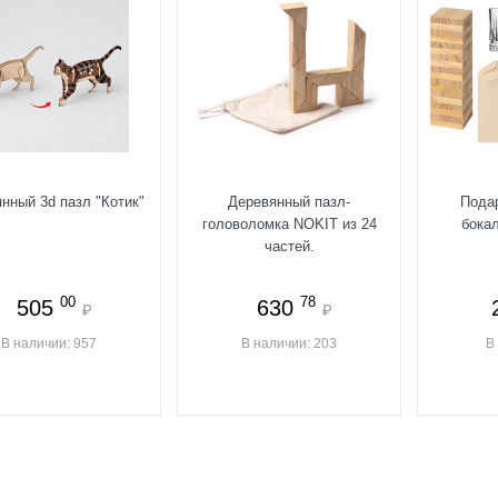
нный 3d пазл "Котик"
Деревянный пазл-
Пода
головоломка NOKIT из 24
бока
частей.
00
78
505
630
₽
₽
В наличии: 957
В наличии: 203
В