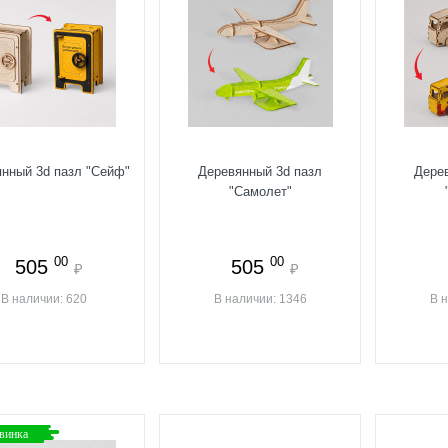
нный 3d пазл "Сейф"
Деревянный 3d пазл
Дере
"Самолет"
00
00
505
505
₽
₽
В наличии: 620
В наличии: 1346
В 
винка