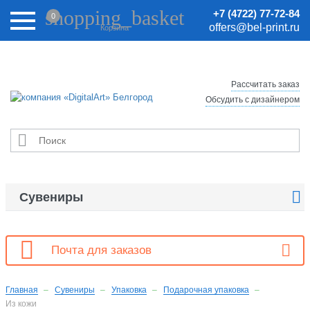
Внимание! Цены на сайте могут быть неактуальными.
shopping_basket
+7 (4722) 77-72-84
0
Актуальные цены уточняйте у менеджеров.
offers@bel-print.ru
Корзина
Рассчитать заказ
Обсудить с дизайнером


Сувениры

Почта для заказов
Главная
Сувениры
Упаковка
Подарочная упаковка
Из кожи