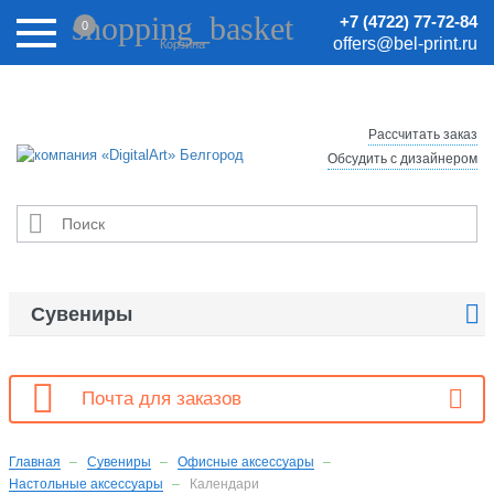
Внимание! Цены на сайте могут быть неактуальными.
shopping_basket
+7 (4722) 77-72-84
0
Актуальные цены уточняйте у менеджеров.
offers@bel-print.ru
Корзина
Рассчитать заказ
Обсудить с дизайнером


Сувениры

Почта для заказов
Главная
Сувениры
Офисные аксессуары
Настольные аксессуары
Календари