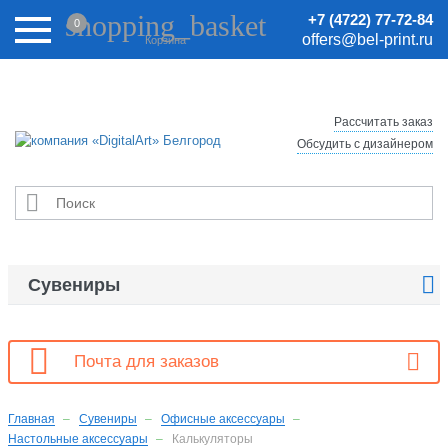
Внимание! Цены на сайте могут быть неактуальными.
shopping_basket
+7 (4722) 77-72-84
0
Актуальные цены уточняйте у менеджеров.
offers@bel-print.ru
Корзина
Рассчитать заказ
Обсудить с дизайнером


Сувениры

Почта для заказов
Главная
Сувениры
Офисные аксессуары
Настольные аксессуары
Калькуляторы