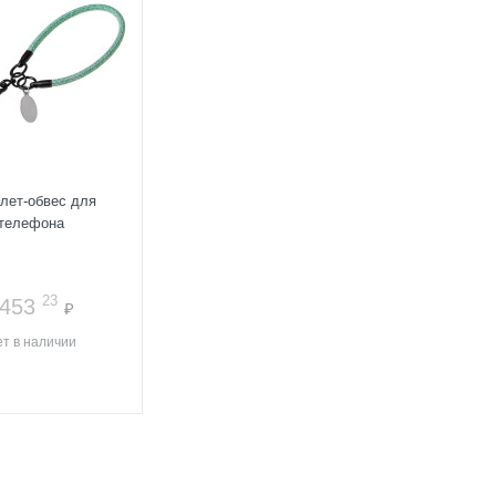
лет-обвес для
телефона
23
453
₽
т в наличии