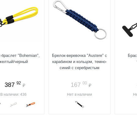
-браслет "Bohemian",
Брелок-веревочка "Austere" с
Брас
желтый/черный
карабином и кольцом, темно-
синий с серебристым
92
00
387
167
₽
₽
В наличии: 436
Нет в наличии
Не