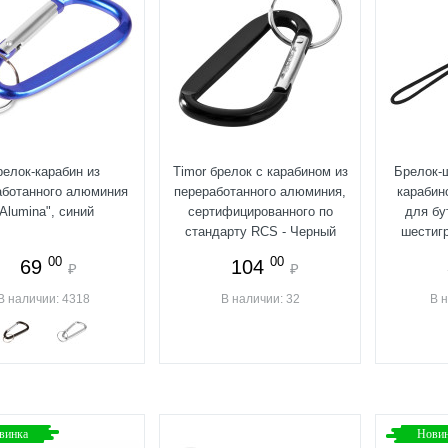
релок-карабин из
Timor брелок с карабином из
Брелок-ш
аботанного алюминия
переработанного алюминия,
карабин
"Alumina", синий
сертифицированного по
для бу
стандарту RCS - Черный
шестиг
00
00
69
104
₽
₽
В наличии: 4318
В наличии: 32
В 
винка
Нови