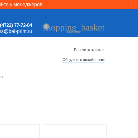
яйте у менеджеров.
shopping_basket
(4722) 77-72-84
0
ers@bel-print.ru
Корзина
Рассчитать заказ
Обсудить с дизайнером
ны