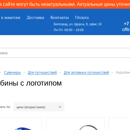
 сайте могут быть неактуальными. Актуальные цены уточн
 к макетам
Доставка
Контакты
Оплата
+7 
Белгород, ул. Щорса, 8, офис 10
off
Пн-Пт: 09:00 – 18:00
Сувениры
Для путешествий
Для активных путешествий
Караби
бины с логотипом
ать по:
цене (возрастание)