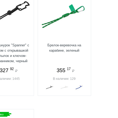
нурок "Spanner" с
Брелок-веревочка на
ом с открывашкой
карабине, зеленый
тылок и ключом-
ранником, черный
92
17
327
355
₽
₽
наличии: 1445
В наличии: 129
нка